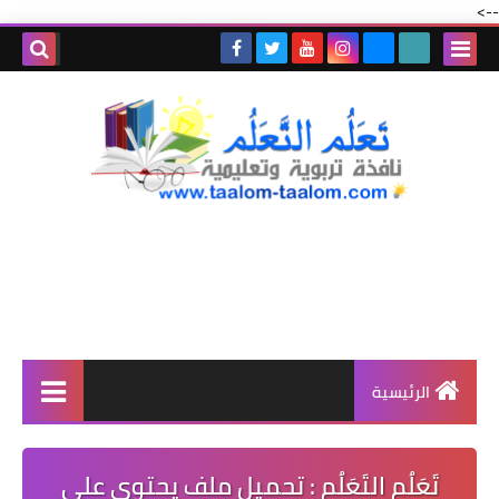
-->
الرئيسية
تَعَلُم التَعَلُم : تحميل ملف يحتوي على