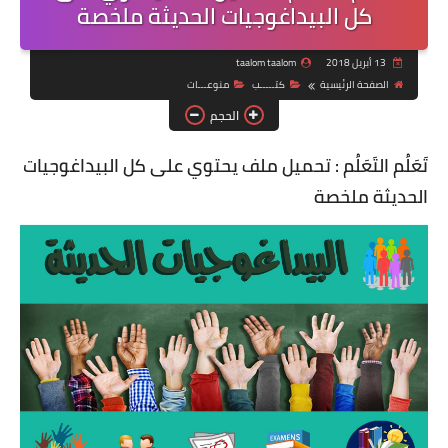
كل البيداغوجيات الحديثة ملخصة
13 أبريل 2018
taalom taalom
الصفحة الرئيسية
كتـــــب
منوعـــات
الحجم
تَعَلُم التَعَلُم : تحميل ملف يحتوي على كل البيداغوجيات
الحديثة ملخصة