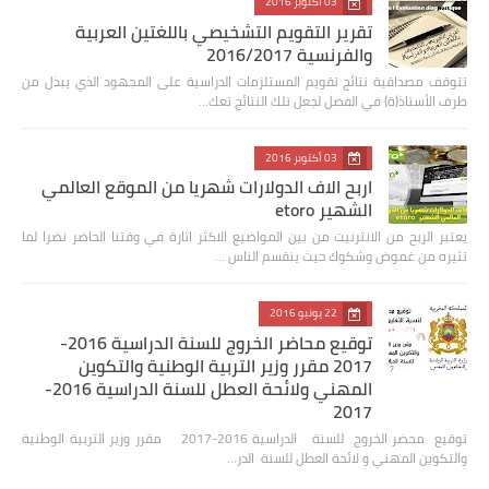
03 أكتوبر 2016
تقرير التقويم التشخيصي باللغتين العربية
والفرنسية 2016/2017
تتوقف مصداقية نتائج تقويم المستلزمات الدراسية على المجهود الذي يبذل من
طرف الأستاذ(ة) في الفصل لجعل تلك النتائج تعك…
03 أكتوبر 2016
اربح الاف الدولارات شهريا من الموقع العالمي
الشهير etoro
يعتبر الربح من الانترنيت من بين المواضيع الاكثر اثارة في وقتنا الحاضر نضرا لما
تثيره من غموض وشكوك حيث ينقسم الناس …
22 يونيو 2016
توقيع محاضر الخروج للسنة الدراسية 2016-
2017 مقرر وزير التربية الوطنية والتكوين
المهني ولائحة العطل للسنة الدراسية 2016-
2017
توقيع محضر الخروج للسنة الدراسية 2016-2017 مقرر وزير التربية الوطنية
والتكوين المهني و لائحة العطل للسنة الدر…