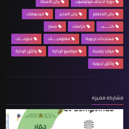
دورة احتراف فوتوشوب
ركن الاستاذ
ركن المتعلم
ركن المدير
فيديوهات
كتـــــب
كراسات
مسار
مستجدات تربوية
معلوميــــات
منوعـــات
موارد رقمية
مواضيع الإدارة
وثائق الإدارة
وثائق تربوية
مشاركة مميزة