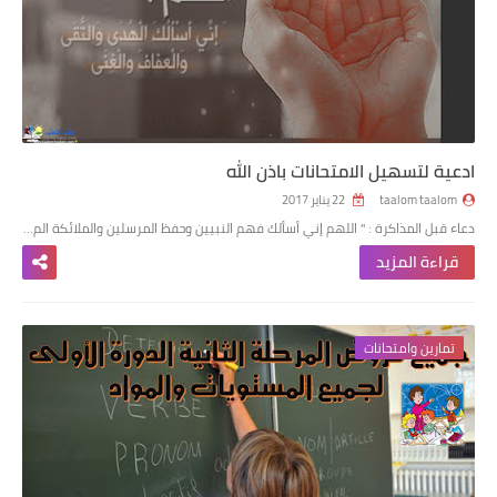
ادعية لتسهيل الامتحانات باذن الله
taalom taalom
22 يناير 2017
دعاء قبل المذاكرة : " اللهم إني أسألك فهم النبيين وحفظ المرسلين والملائكة الم…
قراءة المزيد
تمارين وامتحانات