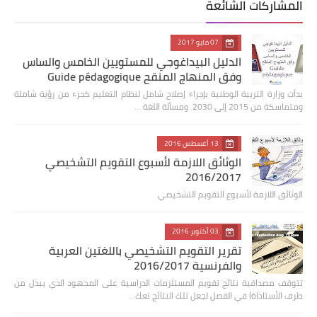
المشاركات الشائعة
07 مايو 2017
الدليل البيداغوجي للمستويين الخامس والساس
وفق المنهاج المنقح Guide pédagogique
بدأت وزارة التربية الوطنية بإجراء إصلاح شامل لنظام التعليم كجزء من رؤية شاملة
ومتماسكة من 2015 إلى 2030. ومسألة اللغة …
13 أغسطس 2016
الوثائق اللازمة لأسبوع التقويم التشخيصي
2016/2017
الوثائق اللازمة لأسبوع التقويم التشخيصي
03 أكتوبر 2016
تقرير التقويم التشخيصي باللغتين العربية
والفرنسية 2016/2017
تتوقف مصداقية نتائج تقويم المستلزمات الدراسية على المجهود الذي يبذل من
طرف الأستاذ(ة) في الفصل لجعل تلك النتائج تعك…