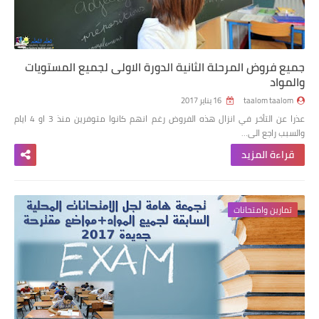
جميع فروض المرحلة الثانية الدورة الاولى لجميع المستويات
والمواد
taalom taalom
16 يناير 2017
عذرا عن التأخر في انزال هذه الفروض رغم انهم كانوا متوفرين منذ 3 او 4 ايام
والسبب راجع الى…
قراءة المزيد
تمارين وامتحانات