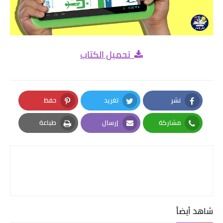
تحميل الكتاب
نشر
تغريد
حفظ
Pinterest
Twitter
Facebook
مشاركة
إرسال
طباعة
Print
Email
Whatsapp
شاهد أيضاً