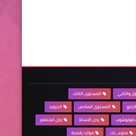
ل والثاني
المستوى الثالث
رابع
المستوى السادس
اندرويد
ف فوتوشوب
ركن الاستاذ
ركن المتعلم
منوعـــات
موارد رقمية