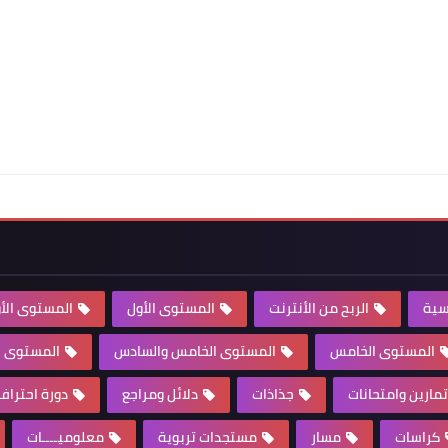
سية
الربح من الأنترنت
المستوى الأول
المستوى الأو
المستوى الخامس
المستوى الخامس والسادس
المستوى ال
تمارين وامتحانات
جذاذات
دلائل ومراجع
دورة احترا
كراسات
مسار
مستجدات تربوية
معلوميــــات