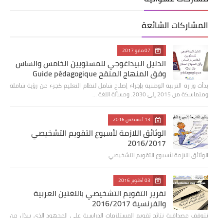
المشاركات الشائعة
07 مايو 2017
الدليل البيداغوجي للمستويين الخامس والساس
وفق المنهاج المنقح Guide pédagogique
بدأت وزارة التربية الوطنية بإجراء إصلاح شامل لنظام التعليم كجزء من رؤية شاملة
ومتماسكة من 2015 إلى 2030. ومسألة اللغة …
13 أغسطس 2016
الوثائق اللازمة لأسبوع التقويم التشخيصي
2016/2017
الوثائق اللازمة لأسبوع التقويم التشخيصي
03 أكتوبر 2016
تقرير التقويم التشخيصي باللغتين العربية
والفرنسية 2016/2017
تتوقف مصداقية نتائج تقويم المستلزمات الدراسية على المجهود الذي يبذل من