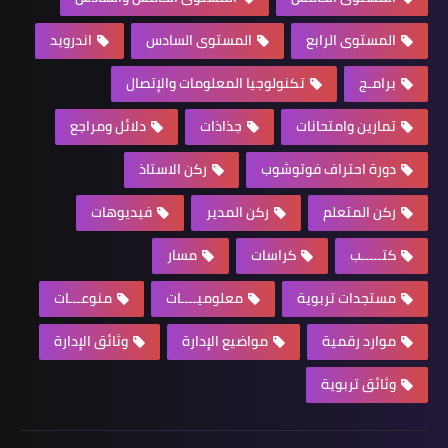
المستوى الرابع
المستوى السادس
اندرويد
برامـج
تكنولوجيا المعلومات والإتصال
تمارين وامتحانات
جذاذات
دلائل ومراجع
دورة احتراف فوتوشوب
ركن الاستاذ
ركن المتعلم
ركن المدير
فيديوهات
كتـــــب
كراسات
مسار
مستجدات تربوية
معلوميــــات
منوعـــات
موارد رقمية
مواضيع الإدارة
وثائق الإدارة
وثائق تربوية