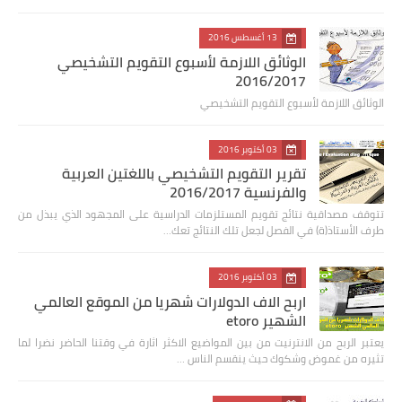
13 أغسطس 2016
الوثائق اللازمة لأسبوع التقويم التشخيصي
2016/2017
الوثائق اللازمة لأسبوع التقويم التشخيصي
03 أكتوبر 2016
تقرير التقويم التشخيصي باللغتين العربية
والفرنسية 2016/2017
تتوقف مصداقية نتائج تقويم المستلزمات الدراسية على المجهود الذي يبذل من
طرف الأستاذ(ة) في الفصل لجعل تلك النتائج تعك…
03 أكتوبر 2016
اربح الاف الدولارات شهريا من الموقع العالمي
الشهير etoro
يعتبر الربح من الانترنيت من بين المواضيع الاكثر اثارة في وقتنا الحاضر نضرا لما
تثيره من غموض وشكوك حيث ينقسم الناس …