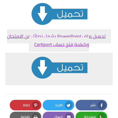
تحميل ملف
PowerPoint يشمل نصائل عن الامتحان
وكيفية فتح حساب Certiport
نشر
تغريد
حفظ
Pinterest
Twitter
Facebook
مشاركة
إرسال
طباعة