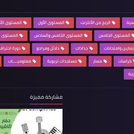
سية
الربح من الأنترنت
المستوى الأول
المستوى الأو
المستوى الخامس
المستوى الخامس والسادس
المستوى ال
تمارين وامتحانات
جذاذات
دلائل ومراجع
دورة احترا
كراسات
مسار
مستجدات تربوية
معلوميــــات
وية
مشاركة مميزة