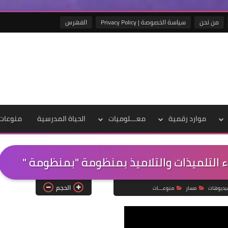
من نحن
سياسة الخصوصة | Privacy Policy
الفهرس
موارد رقمية
معـــلوميات
الحياة المدرسية
منوعات
اء التلميذات والتلاميذ بمنظومة "بمنظومة "
الحجم
يديوهات
مسار
منوعـــات