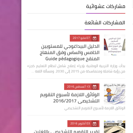
مشاركات عشوائية
المشاركات الشائعة
07 مايو 2017
الدليل البيداغوجي للمستويين
الخامس والساس وفق المنهاج
المنقح Guide pédagogique
بدأت وزارة التربية الوطنية بإجراء إصلاح شامل لنظام التعليم كجزء
من رؤية شاملة ومتماسكة من 2015 إلى 2030. ومسألة اللغة …
13 أغسطس 2016
الوثائق اللازمة لأسبوع التقويم
التشخيصي 2016/2017
الوثائق اللازمة لأسبوع التقويم التشخيصي
03 أكتوبر 2016
تقرير التقويم التشخيصي باللغتين