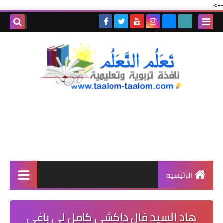
-->
الرئيسية
هاد السيد قال داكشي كامل لي باغي