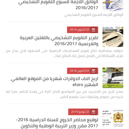
الوثائق اللازمة لأسبوع التقويم التشخيصي
2016/2017
الوثائق اللازمة لأسبوع التقويم التشخيصي
03 أكتوبر 2016
تقرير التقويم التشخيصي باللغتين العربية
والفرنسية 2016/2017
تتوقف مصداقية نتائج تقويم المستلزمات الدراسية على المجهود الذي يبذل من
طرف الأستاذ(ة) في الفصل لجعل تلك النتائج تعك…
03 أكتوبر 2016
اربح الاف الدولارات شهريا من الموقع العالمي
الشهير etoro
يعتبر الربح من الانترنيت من بين المواضيع الاكثر اثارة في وقتنا الحاضر نضرا لما
تثيره من غموض وشكوك حيث ينقسم الناس …
22 يونيو 2016
توقيع محاضر الخروج للسنة الدراسية 2016-
2017 مقرر وزير التربية الوطنية والتكوين