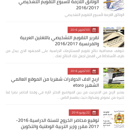
الوثائق اللازمة لأسبوع التقويم التشخيصي
2016/2017
الوثائق اللازمة لأسبوع التقويم التشخيصي
03 أكتوبر 2016
تقرير التقويم التشخيصي باللغتين العربية
والفرنسية 2016/2017
تتوقف مصداقية نتائج تقويم المستلزمات الدراسية على المجهود الذي يبذل من
طرف الأستاذ(ة) في الفصل لجعل تلك النتائج تعك…
03 أكتوبر 2016
اربح الاف الدولارات شهريا من الموقع العالمي
الشهير etoro
يعتبر الربح من الانترنيت من بين المواضيع الاكثر اثارة في وقتنا الحاضر نضرا لما
تثيره من غموض وشكوك حيث ينقسم الناس …
22 يونيو 2016
توقيع محاضر الخروج للسنة الدراسية 2016-
2017 مقرر وزير التربية الوطنية والتكوين