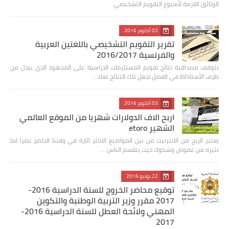
الوثائق اللازمة لأسبوع التقويم التشخيصي
03 أكتوبر 2016
تقرير التقويم التشخيصي باللغتين العربية
والفرنسية 2016/2017
تتوقف مصداقية نتائج تقويم المستلزمات الدراسية على المجهود الذي يبذل من
طرف الأستاذ(ة) في الفصل لجعل تلك النتائج تعك…
03 أكتوبر 2016
اربح الاف الدولارات شهريا من الموقع العالمي
الشهير etoro
يعتبر الربح من الانترنيت من بين المواضيع الاكثر اثارة في وقتنا الحاضر نضرا لما
تثيره من غموض وشكوك حيث ينقسم الناس …
22 يونيو 2016
توقيع محاضر الخروج للسنة الدراسية 2016-
2017 مقرر وزير التربية الوطنية والتكوين
المهني ولائحة العطل للسنة الدراسية 2016-
2017