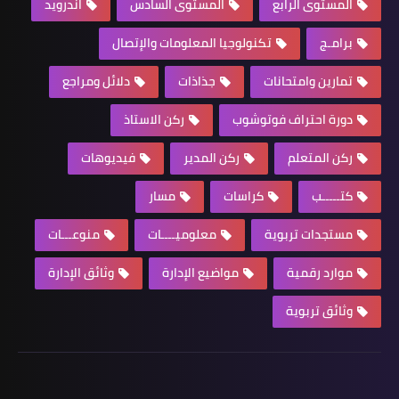
المستوى الرابع
المستوى السادس
اندرويد
برامـج
تكنولوجيا المعلومات والإتصال
تمارين وامتحانات
جذاذات
دلائل ومراجع
دورة احتراف فوتوشوب
ركن الاستاذ
ركن المتعلم
ركن المدير
فيديوهات
كتـــــب
كراسات
مسار
مستجدات تربوية
معلوميــــات
منوعـــات
موارد رقمية
مواضيع الإدارة
وثائق الإدارة
وثائق تربوية