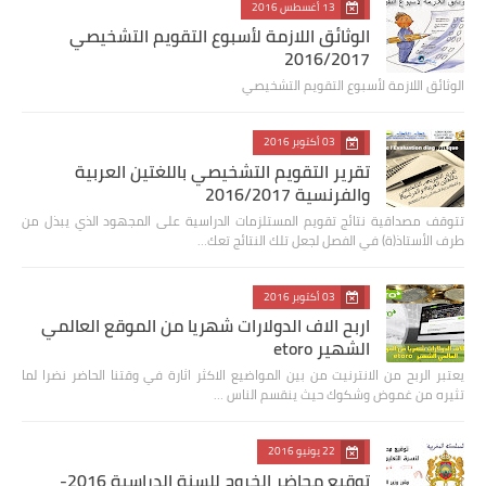
13 أغسطس 2016
الوثائق اللازمة لأسبوع التقويم التشخيصي
2016/2017
الوثائق اللازمة لأسبوع التقويم التشخيصي
03 أكتوبر 2016
تقرير التقويم التشخيصي باللغتين العربية
والفرنسية 2016/2017
تتوقف مصداقية نتائج تقويم المستلزمات الدراسية على المجهود الذي يبذل من
طرف الأستاذ(ة) في الفصل لجعل تلك النتائج تعك…
03 أكتوبر 2016
اربح الاف الدولارات شهريا من الموقع العالمي
الشهير etoro
يعتبر الربح من الانترنيت من بين المواضيع الاكثر اثارة في وقتنا الحاضر نضرا لما
تثيره من غموض وشكوك حيث ينقسم الناس …
22 يونيو 2016
توقيع محاضر الخروج للسنة الدراسية 2016-