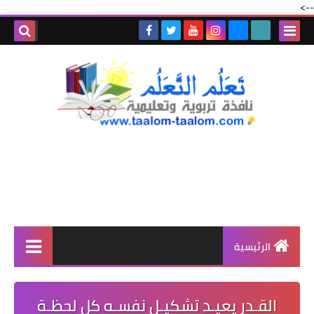
-->
الرئيسية
القـدر يعيـد تشكيـل نفسـه كل لحظـة