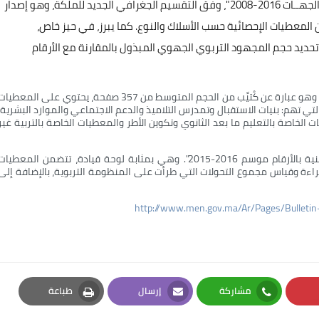
- الأول معنون ب "تطــور المعطيات الإحصائية للتربية حسب الجهــات 2016-2008"، وفق التقسيم الجغرافي الجديد للملكةّ، وهو إصدار
 الحجم الكبير من 663 صفحة، يتضمن المعطيات الإحصائية حسب الأسلاك والنوع. كما يبرز، في حيز خاص،
تحديد حجم المجهود التربوي الجهوي المبذول بالمقارنة مع الأرقام
- الإصدار الثاني يتعلق ب "موجز إحصائيات التربية 2016-2015"، وهو عبارة عن كُتيِّب من الحجم المتوسط من 357 صفحة، يحتوي على المعطي
لتي تهم: بنيات الاستقبال وتمدرس التلاميذ والدعم الاجتماعي والموارد البشرية،
الخاصة بالتعليم ما بعد الثانوي وتكوين الأطر والمعطيات الخاصة بالتربية غير
- أما الإصدار الثالث فهو عبارة عن مطوية حول "التربية الوطنية بالأرقام موسم 2016-2015". وهي بمثابة لوحة قيادة، تتضمن المعطيا
راءة وقياس مجموع التحولات التي طرأت على المنظومة التربوية، بالإضافة إلى
http://www.men.gov.ma/Ar/Pages/Bulletin
مشاركة
إرسال
طباعة
Print
Email
Whatsapp
Pi