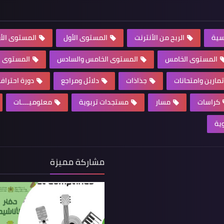
سية
الربح من الأنترنت
المستوى الأول
المستوى الأو
المستوى الخامس
المستوى الخامس والسادس
المستوى ال
تمارين وامتحانات
جذاذات
دلائل ومراجع
دورة احترا
كراسات
مسار
مستجدات تربوية
معلوميــــات
وية
مشاركة مميزة