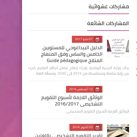
مشاركات عشوائية
المشاركات الشائعة
07 مايو 2017
ات
الدليل البيداغوجي للمستويين
الخامس والساس وفق المنهاج
المنقح Guide pédagogique
بدأت وزارة التربية الوطنية بإجراء إصلاح شامل لنظام التعليم كجزء
ت
من رؤية شاملة ومتماسكة من 2015 إلى 2030. ومسألة اللغة …
13 أغسطس 2016
الوثائق اللازمة لأسبوع التقويم
التشخيصي 2016/2017
الوثائق اللازمة لأسبوع التقويم التشخيصي
03 أكتوبر 2016
تقرير التقويم التشخيصي باللغتين