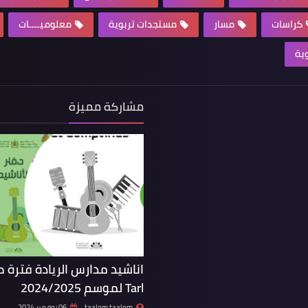
كراسات
مسار
مستجدات تربوية
معلوميــــات
وية
مشاركة مميزة
اناشيد مدارس الريادة فترة ط
Tarl لموسم 2024/2025
taalom taalom
06 نوفمبر 2024