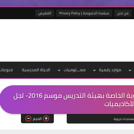
من نحن
سياسة الخصوصة | Privacy Policy
الفهرس
موارد رقمية
معـــلوميات
الحياة المدرسية
منوعات
عاجل نتائج الحركة الانتقالية الجهوية الخاصة بهيئة التدريس موسم 2016- لجل
لأكاديميات
الحجم
مستجدات تربوية