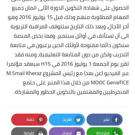
الحصول على شهادة التكوين الدورة الألى اتمان جميع
المهام المطلوبة منهم وذلك قبل 15 يوليوز 2016 وهو
أخر الآجال،
وبعد ذلك التاريخ ستتوقف المراقبة التربوية
الى أن تستأنف في أوائل سبتمبر. وفما بخص المنصة
ستكون دائما مفتوحة لأولئك الذين يرغبون في متابعة
التدريب ولكن من دون المتابعة التعليمية، ومنه فقد
تقرر يوم الجمعة 1 يوليوز 2016 في 15
H
سيعقد مؤتمرا
عبر الفيديو (عن بعد) مع رئيس المشروع
M.Smail Kheraz
MOOC GenieTICE
من خلال هذا المنبر على جتمع
المنخرطيين والمهتمين بالتكوين الحظور والمشاركة.
نشر
تغريد
حفظ
Pinterest
Twitter
Facebook
مشاركة
إرسال
طباعة