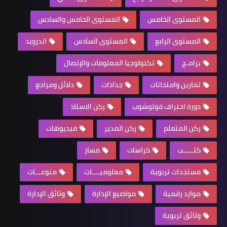
المستوى الخامس
المستوى الخامس والسادس
المستوى الرابع
المستوى السادس
اندرويد
برامـج
تكنولوجيا المعلومات والإتصال
تمارين وامتحانات
جذاذات
دلائل ومراجع
دورة احتراف فوتوشوب
ركن الاستاذ
ركن المتعلم
ركن المدير
فيديوهات
كتـــــب
كراسات
مسار
مستجدات تربوية
معلوميــــات
منوعـــات
موارد رقمية
مواضيع الإدارة
وثائق الإدارة
وثائق تربوية