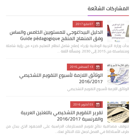
المشاركات الشائعة
07 مايو 2017
الدليل البيداغوجي للمستويين الخامس والساس
وفق المنهاج المنقح Guide pédagogique
بدأت وزارة التربية الوطنية بإجراء إصلاح شامل لنظام التعليم كجزء من رؤية شاملة
ومتماسكة من 2015 إلى 2030. ومسألة اللغة …
13 أغسطس 2016
الوثائق اللازمة لأسبوع التقويم التشخيصي
2016/2017
الوثائق اللازمة لأسبوع التقويم التشخيصي
03 أكتوبر 2016
تقرير التقويم التشخيصي باللغتين العربية
والفرنسية 2016/2017
تتوقف مصداقية نتائج تقويم المستلزمات الدراسية على المجهود الذي يبذل من
طرف الأستاذ(ة) في الفصل لجعل تلك النتائج تعك…