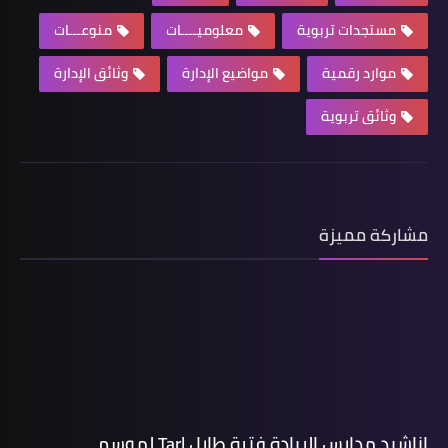
مستجدات تربوية
معلوميــــات
منوعـــات
موارد رقمية
مواضيع الإدارة
وثائق الإدارة
وثائق تربوية
مشاركة مميزة
اناشيد مدارس الريادة فترة طارل Tarl لموسم